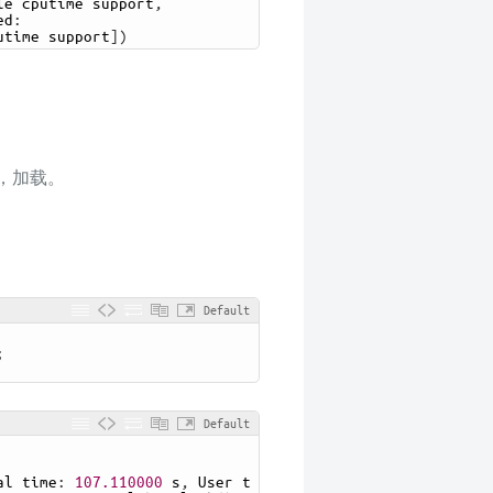
le 
cputime 
support
,
ed
:
utime 
support
]
)
，加载。
Default
;
Default
al 
time
:
107.110000
s
,
User 
t