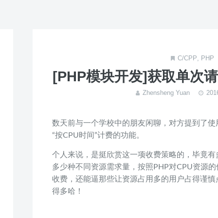
C/CPP
,
PHP
[PHP模块开发]获取单次
Zhensheng Yuan
20
数天前与一个学校中的朋友闲聊，对方提到了使用H
“按CPU时间”计费的功能。
个人来说，是挺欣赏这一项收费策略的，毕竟有
多少种不同资源需求量，按照PHP对CPU资源
收费，还能逼那些让资源占用多的用户占得谨慎点，比
得多哈！