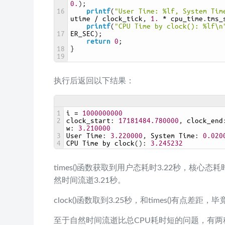
0.
)
;
16
printf
(
"User Time: %lf, System Tim
utime
/
clock_tick
,
1.
*
cpu_time
.
tms_
printf
(
"CPU Time by clock(): %lf\n
17
ER_SEC
)
;
return
0
;
18
}
19
执行后返回以下结果：
1
i
=
1000000000
2
clock_start
:
17181484.780000
,
clock_end
w
:
3.210000
3
User 
Time
:
3.220000
,
System 
Time
:
0.020
4
CPU 
Time 
by 
clock
(
)
:
3.245232
times()函数获取到用户态耗时3.22秒，核心态耗
然时间流逝3.21秒。
clock()函数取到3.25秒，和times()有点差距，毕
至于自然时间流逝比总CPU耗时短的问题，有两