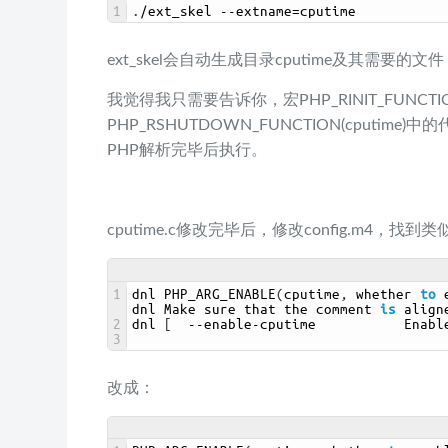
1
.
/
ext_skel
--
extname
=
cputime
ext_skel会自动生成目录cputime及其需要的文件，
我觉得我只需要告诉你，宏PHP_RINIT_FUNCTION
PHP_RSHUTDOWN_FUNCTION(cputim
PHP解析完毕后执行。
cputime.c修改完毕后，修改config.m4，找到
1
dnl 
PHP_ARG_ENABLE
(
cputime
,
whether 
to
dnl 
Make 
sure 
that 
the 
comment 
is
align
2
dnl
[
--
enable
-
cputime           
Enabl
3
改成：