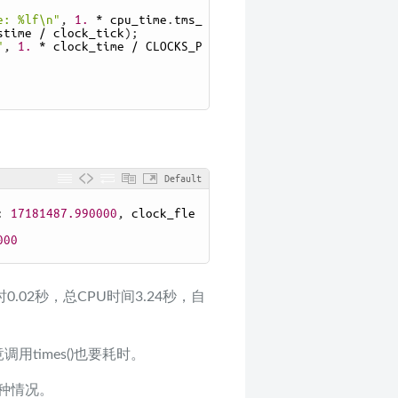
e: %lf\n"
,
1.
*
cpu_time
.
tms_
stime
/
clock_tick
)
;
"
,
1.
*
clock_time
/
CLOCKS_P
Default
:
17181487.990000
,
clock_fle
000
时0.02秒，总CPU时间3.24秒，自
竟调用times()也要耗时。
种情况。