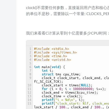
clock()不需要任何参数，直接返回用户态和
的单位不是秒，需要除以一个常量: CLOCKS_PER
我们来看看C计算从零到十亿需要多少CPU时间
1
#include <stdio.h>
2
#include <sys/times.h>
3
#include <time.h>
4
#include <unistd.h>
5
6
int
main
(
void
)
{
7
int
i
;
8
struct
tms 
cpu_time
;
9
clock_t 
clock_start
,
clock_end
,
cl
f
(
_SC_CLK_TCK
)
;
10
clock_start
=
times
(
NULL
)
;
11
for
(
i
=
0
;
i
<
1000000000
;
i
++
)
;
12
clock_end
=
times
(
&cpu_time);
13
clock_time
=
clock
(
)
;
14
printf
(
"i = %d\n"
,
i
)
;
15
printf
(
"clock_start: %lf, clock_en
lock_start
/
100.
,
clock_end
/
100.
,
(