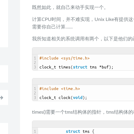
既然如此，就自己来动手实现一个。
计算CPU时间，并不难实现，Unix Like有
需要你自己计算……
我所知道相关的系统调用有两个，以下是他们的
1
#include <sys/time.h>
2
3
clock_t 
times
(
struct
tms *
buf
)
;
1
#include <time.h>
2
3
clock_t 
clock
(
void
)
;
times()需要一个tms结构体的指针，tms结构体
1
struct
tms
{