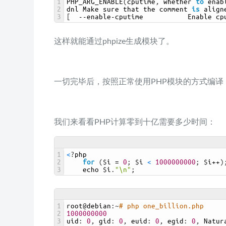
1
PHP_ARG_ENABLE
(
cputime
,
whether 
to
enab
2
dnl 
Make 
sure 
that 
the 
comment 
is
align
3
[
--
enable
-
cputime           
Enable 
cp
这样就能通过phpize生成模块了。
一切完毕后，按照正常使用PHP模块的方式编译
我们来看看PHP计算零到十亿需要多少时间：
1
<
?
php
2
for
(
$
i
=
0
;
$
i
<
1000000000
;
$
i
++
)
3
echo
$
i
.
"\n"
;
1
root
@
debian
:
~
# php one_billion.php 
2
1000000000
3
uid
:
0
,
gid
:
0
,
euid
:
0
,
egid
:
0
,
Natur