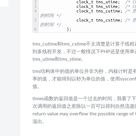
2
clock_t 
tms_utime
;
/* 
3
clock_t 
tms_stime
;
/* 
4
clock_t 
tms_cutime
;
/*
的时间 */
5
clock_t 
tms_cstime
;
/*
的时间 */
6
}
;
tms_cutime和tms_cstime不太清楚是计
到多线程开发，不过一般情况下PHP还是使用
tms_utime和tms_stime。
tms结构体中的值的单位并非为秒，内核计时是
率的值，才能得到以秒为单位的值，使用sysconf(_
值。
times函数的返回值是一个过去的时间，我看
次调用的返回值之差除以一百可以得到自然流逝的时间
return value may overflow the possible ra
溢出。