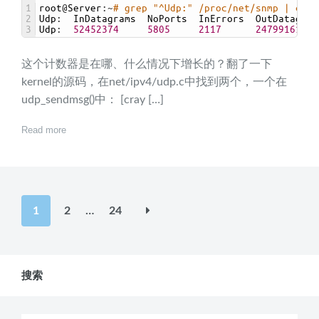
1
root
@
Server
:
~
# grep "^Udp:" /proc/net/snmp | colu
2
Udp
:
InDatagrams  
NoPorts  
InErrors  
OutDatagram
3
Udp
:
52452374
5805
2117
247991616
这个计数器是在哪、什么情况下增长的？翻了一下
kernel的源码，在net/ipv4/udp.c中找到两个，一个在
udp_sendmsg()中： [cray […]
Read more
文
1
2
…
24
章
分
页
搜索