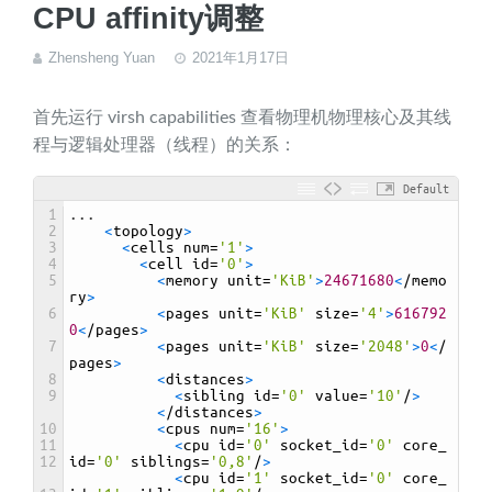
CPU affinity调整
Zhensheng Yuan
2021年1月17日
首先运行 virsh capabilities 查看物理机物理核心及其线
程与逻辑处理器（线程）的关系：
Default
1
.
.
.
2
<
topology
>
3
<
cells 
num
=
'1'
>
4
<
cell 
id
=
'0'
>
5
<
memory 
unit
=
'KiB'
>
24671680
<
/
memo
ry
>
6
<
pages 
unit
=
'KiB'
size
=
'4'
>
616792
0
<
/
pages
>
7
<
pages 
unit
=
'KiB'
size
=
'2048'
>
0
<
/
pages
>
8
<
distances
>
9
<
sibling 
id
=
'0'
value
=
'10'
/
>
<
/
distances
>
10
<
cpus 
num
=
'16'
>
11
<
cpu 
id
=
'0'
socket_id
=
'0'
core_
12
id
=
'0'
siblings
=
'0,8'
/
>
<
cpu 
id
=
'1'
socket_id
=
'0'
core_