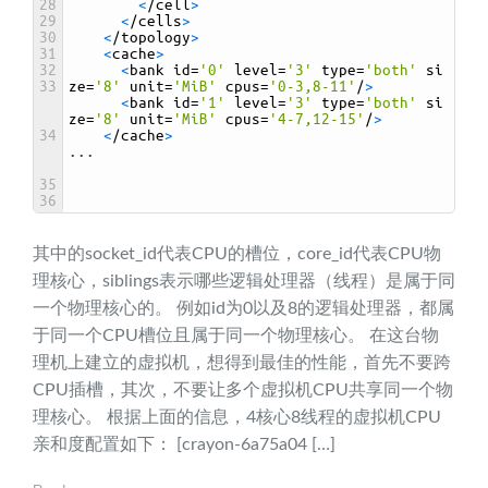
28
<
/
cell
>
29
<
/
cells
>
30
<
/
topology
>
31
<
cache
>
32
<
bank 
id
=
'0'
level
=
'3'
type
=
'both'
si
33
ze
=
'8'
unit
=
'MiB'
cpus
=
'0-3,8-11'
/
>
<
bank 
id
=
'1'
level
=
'3'
type
=
'both'
si
ze
=
'8'
unit
=
'MiB'
cpus
=
'4-7,12-15'
/
>
34
<
/
cache
>
.
.
.
35
36
其中的socket_id代表CPU的槽位，core_id代表CPU物
理核心，siblings表示哪些逻辑处理器（线程）是属于同
一个物理核心的。 例如id为0以及8的逻辑处理器，都属
于同一个CPU槽位且属于同一个物理核心。 在这台物
理机上建立的虚拟机，想得到最佳的性能，首先不要跨
CPU插槽，其次，不要让多个虚拟机CPU共享同一个物
理核心。 根据上面的信息，4核心8线程的虚拟机CPU
亲和度配置如下： [crayon-6a75a04 […]