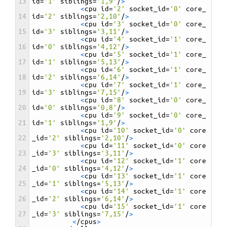
13
id
=
'1'
siblings
=
'1,9'
/
>
<
cpu 
id
=
'2'
socket_id
=
'0'
core_
14
id
=
'2'
siblings
=
'2,10'
/
>
<
cpu 
id
=
'3'
socket_id
=
'0'
core_
15
id
=
'3'
siblings
=
'3,11'
/
>
<
cpu 
id
=
'4'
socket_id
=
'1'
core_
16
id
=
'0'
siblings
=
'4,12'
/
>
<
cpu 
id
=
'5'
socket_id
=
'1'
core_
17
id
=
'1'
siblings
=
'5,13'
/
>
<
cpu 
id
=
'6'
socket_id
=
'1'
core_
18
id
=
'2'
siblings
=
'6,14'
/
>
<
cpu 
id
=
'7'
socket_id
=
'1'
core_
19
id
=
'3'
siblings
=
'7,15'
/
>
<
cpu 
id
=
'8'
socket_id
=
'0'
core_
20
id
=
'0'
siblings
=
'0,8'
/
>
<
cpu 
id
=
'9'
socket_id
=
'0'
core_
21
id
=
'1'
siblings
=
'1,9'
/
>
<
cpu 
id
=
'10'
socket_id
=
'0'
core
22
_id
=
'2'
siblings
=
'2,10'
/
>
<
cpu 
id
=
'11'
socket_id
=
'0'
core
23
_id
=
'3'
siblings
=
'3,11'
/
>
<
cpu 
id
=
'12'
socket_id
=
'1'
core
24
_id
=
'0'
siblings
=
'4,12'
/
>
<
cpu 
id
=
'13'
socket_id
=
'1'
core
25
_id
=
'1'
siblings
=
'5,13'
/
>
<
cpu 
id
=
'14'
socket_id
=
'1'
core
26
_id
=
'2'
siblings
=
'6,14'
/
>
<
cpu 
id
=
'15'
socket_id
=
'1'
core
27
_id
=
'3'
siblings
=
'7,15'
/
>
<
/
cpus
>