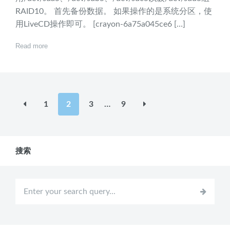
RAID10。 首先备份数据。 如果操作的是系统分区，使
用LiveCD操作即可。 [crayon-6a75a045ce6 […]
Read more
文
1
2
3
…
9
章
分
页
搜索