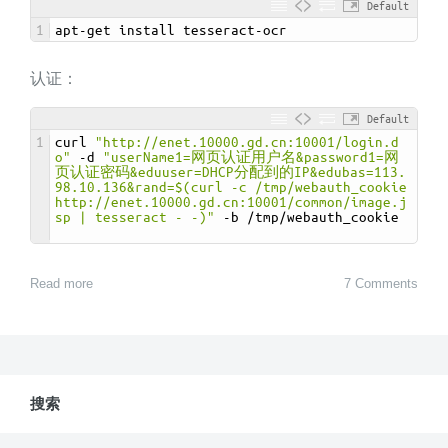
Default
1
apt
-
get 
install 
tesseract
-
ocr
认证：
Default
1
curl
"http://enet.10000.gd.cn:10001/login.d
o"
-
d
"userName1=网页认证用户名&password1=网
页认证密码&eduuser=DHCP分配到的IP&edubas=113.
98.10.136&rand=$(curl -c /tmp/webauth_cookie 
http://enet.10000.gd.cn:10001/common/image.j
sp | tesseract - -)"
-
b
/
tmp
/
webauth_cookie
Read more
7 Comments
搜索