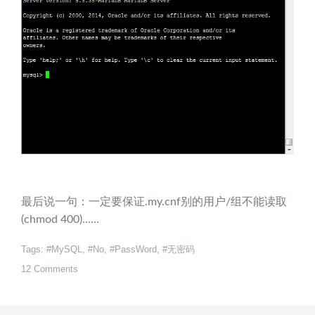
最后说一句：一定要保证.my.cnf别的用户/组不能读取
(chmod 400)……
Tags:
MySQL
,
No
,
PassWord
,
无密码
12 Comments