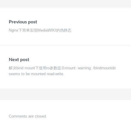
文
章
Previous post
导
Nginx下简单实现MediaWIKI的伪静态
航
Next post
解决bind mount下使用ro参数提示mount: warning: /bindmountdir
seems to be mounted read-write.
Comments are closed.