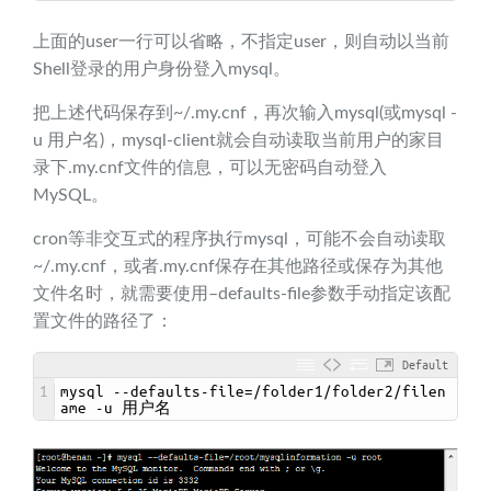
上面的user一行可以省略，不指定user，则自动以当前
Shell登录的用户身份登入mysql。
把上述代码保存到~/.my.cnf，再次输入mysql(或mysql -
u 用户名)，mysql-client就会自动读取当前用户的家目
录下.my.cnf文件的信息，可以无密码自动登入
MySQL。
cron等非交互式的程序执行mysql，可能不会自动读取
~/.my.cnf，或者.my.cnf保存在其他路径或保存为其他
文件名时，就需要使用–defaults-file参数手动指定该配
置文件的路径了：
Default
1
mysql
--
defaults
-
file
=/
folder1
/
folder2
/
filen
ame
-
u
用户名