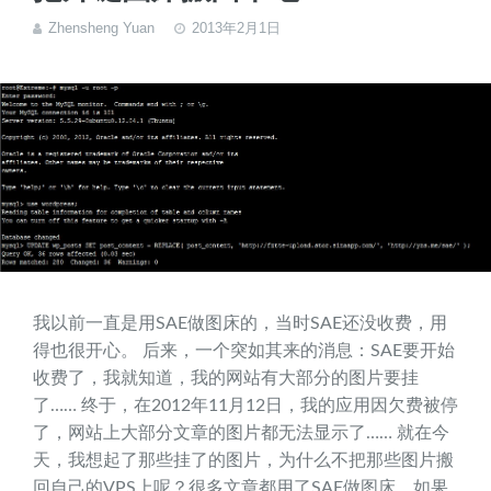
Zhensheng Yuan
2013年2月1日
我以前一直是用SAE做图床的，当时SAE还没收费，用
得也很开心。 后来，一个突如其来的消息：SAE要开始
收费了，我就知道，我的网站有大部分的图片要挂
了…… 终于，在2012年11月12日，我的应用因欠费被停
了，网站上大部分文章的图片都无法显示了…… 就在今
天，我想起了那些挂了的图片，为什么不把那些图片搬
回自己的VPS上呢？很多文章都用了SAE做图床，如果