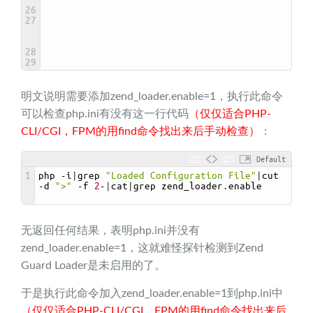
26
27
28
29
明文说明需要添加zend_loader.enable=1，执行此命令
可以检查php.ini有没有这一行代码
（仅仅适合PHP-
CLI/CGI，FPM的用find命令找出来后手动检查）
：
Default
1
php
-
i
|
grep
"Loaded Configuration File"
|
cut
-
d
">"
-
f
2
-
|
cat
|
grep 
zend_loader
.
enable
无返回任何结果，表明php.ini并没有
zend_loader.enable=1，这就难怪探针检测到Zend
Guard Loader是未启用的了。
于是执行此命令加入zend_loader.enable=1到php.ini中
（仅仅适合PHP-CLI/CGI，FPM的用find命令找出来后