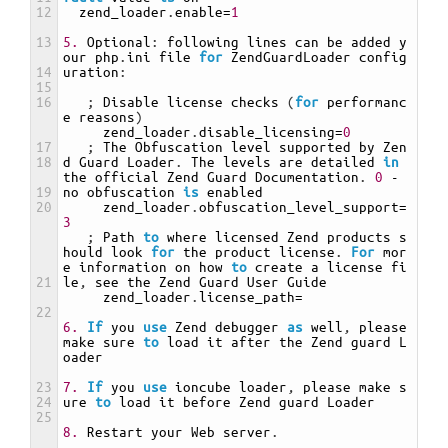
12
zend_loader
.
enable
=
1
13
5.
Optional
:
following 
lines 
can 
be 
added 
y
our 
php
.
ini 
file 
for
ZendGuardLoader 
config
14
uration
:
15
16
;
Disable 
license 
checks
(
for
performanc
e 
reasons
)
zend_loader
.
disable_licensing
=
0
17
;
The 
Obfuscation 
level 
supported 
by 
Zen
18
d 
Guard 
Loader
.
The 
levels 
are 
detailed 
in
the 
official 
Zend 
Guard 
Documentation
.
0
-
19
no 
obfuscation 
is
enabled
20
zend_loader
.
obfuscation_level_support
=
3
;
Path 
to
where 
licensed 
Zend 
products 
s
hould 
look 
for
the 
product 
license
.
For
mor
e 
information 
on 
how 
to
create
a
license 
fi
21
le
,
see 
the 
Zend 
Guard 
User 
Guide
zend_loader
.
license_path
=
22
6.
If
you 
use
Zend 
debugger 
as
well
,
please 
make 
sure 
to
load 
it 
after 
the 
Zend 
guard 
L
oader
23
7.
If
you 
use
ioncube 
loader
,
please 
make 
s
24
ure 
to
load 
it 
before 
Zend 
guard 
Loader
25
8.
Restart 
your 
Web 
server
.