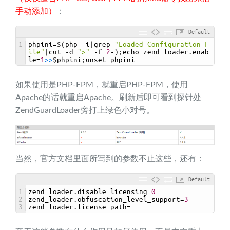
手动添加）
：
Default
1
phpini
=
$
(
php
-
i
|
grep
"Loaded Configuration F
ile"
|
cut
-
d
">"
-
f
2
-
)
;
echo 
zend_loader
.
enab
le
=
1
>
>
$
phpini
;
unset 
phpini
如果使用是PHP-FPM，就重启PHP-FPM，使用
Apache的话就重启Apache。刷新后即可看到探针处
ZendGuardLoader旁打上绿色小对号。
当然，官方文档里面所写到的参数不止这些，还有：
Default
1
zend_loader
.
disable_licensing
=
0
2
zend_loader
.
obfuscation_level_support
=
3
3
zend_loader
.
license_path
=