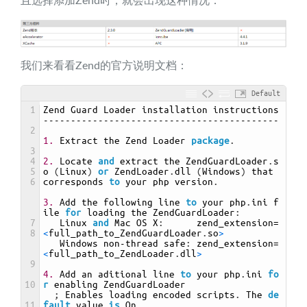
且选择添加Zend时，就会出现这种情况：
我们来看看Zend的官方说明文档：
Default
1
Zend 
Guard 
Loader 
installation 
instructions
-------------------------------------------
2
1.
Extract 
the 
Zend 
Loader 
package
.
3
4
2.
Locate 
and
extract 
the 
ZendGuardLoader
.
s
5
o
(
Linux
)
or
ZendLoader
.
dll
(
Windows
)
that 
6
corresponds 
to
your 
php 
version
.
3.
Add 
the 
following 
line 
to
your 
php
.
ini 
f
ile 
for
loading 
the 
ZendGuardLoader
:
7
Linux 
and
Mac 
OS
X
:
zend_extension
=
8
<
full_path_to_ZendGuardLoader
.
so
>
Windows 
non
-
thread 
safe
:
zend_extension
=
<
full_path_to_ZendLoader
.
dll
>
9
4.
Add 
an 
aditional 
line 
to
your 
php
.
ini 
fo
10
r
enabling 
ZendGuardLoader
;
Enables 
loading 
encoded 
scripts
.
The 
de
11
fault
value 
is
On