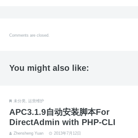
Comments are closed.
You might also like:
未分类
,
运营维护
APC3.1.9自动安装脚本For
DirectAdmin with PHP-CLI
Zhensheng Yuan
2013年7月12日