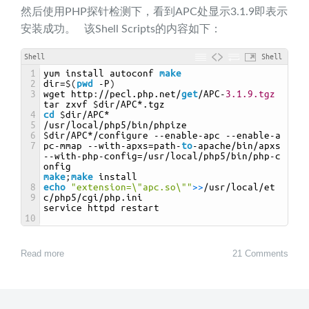
然后使用PHP探针检测下，看到APC处显示3.1.9即表示
安装成功。 该Shell Scripts的内容如下：
Shell
Shell
1
yum 
install 
autoconf 
make
2
dir
=
$
(
pwd
-
P
)
3
wget 
http
:
//
pecl
.php
.net
/
get
/
APC
-
3.1.9.tgz
tar 
zxvf
$
dir
/
APC
*
.tgz
4
cd
$
dir
/
APC
*
5
/
usr
/
local
/
php5
/
bin
/
phpize
6
$
dir
/
APC
*/
configure
--
enable
-
apc
--
enable
-
a
7
pc
-
mmap
--
with
-
apxs
=
path
-
to
-
apache
/
bin
/
apxs
--
with
-
php
-
config
=/
usr
/
local
/
php5
/
bin
/
php
-
c
onfig
make
;
make
install
8
echo
"extension=\"apc.so\""
>
>
/
usr
/
local
/
et
9
c
/
php5
/
cgi
/
php
.ini
service 
httpd 
restart
10
Read more
21 Comments