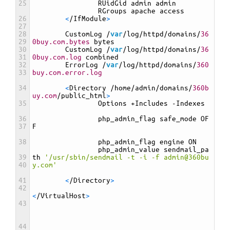
25
RUidGid 
admin 
admin
RGroups 
apache 
access
26
<
/
IfModule
>
27
28
CustomLog
/
var
/
log
/
httpd
/
domains
/
36
29
0buy.com.bytes
bytes
30
CustomLog
/
var
/
log
/
httpd
/
domains
/
36
31
0buy.com.log
combined
32
ErrorLog
/
var
/
log
/
httpd
/
domains
/
360
33
buy.com.error.log
34
<
Directory
/
home
/
admin
/
domains
/
360b
uy.com
/
public_html
>
35
Options
+
Includes
-
Indexes
36
php_admin_flag 
safe_mode 
OF
37
F
38
php_admin_flag 
engine 
ON
php_admin_value 
sendmail_pa
39
th
'/usr/sbin/sendmail -t -i -f admin@360bu
40
y.com'
41
<
/
Directory
>
42
<
/
VirtualHost
>
43
44