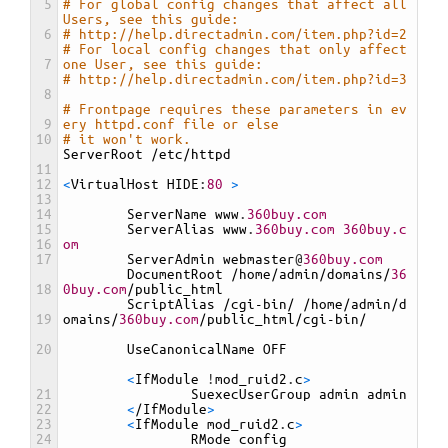
5
# For global config changes that affect all 
Users, see this guide:
6
# http://help.directadmin.com/item.php?id=2
# For local config changes that only affect 
7
one User, see this guide:
# http://help.directadmin.com/item.php?id=3
8
# Frontpage requires these parameters in ev
9
ery httpd.conf file or else
10
# it won't work.
ServerRoot
/
etc
/
httpd
11
12
<
VirtualHost 
HIDE
:
80
>
13
14
ServerName 
www
.
360buy.com
15
ServerAlias 
www
.
360buy.com
360buy.c
16
om
17
ServerAdmin 
webmaster
@
360buy.com
DocumentRoot
/
home
/
admin
/
domains
/
36
18
0buy.com
/
public_html
ScriptAlias
/
cgi
-
bin
/
/
home
/
admin
/
d
19
omains
/
360buy.com
/
public_html
/
cgi
-
bin
/
20
UseCanonicalName 
OFF
<
IfModule
!
mod_ruid2
.
c
>
21
SuexecUserGroup 
admin 
admin
22
<
/
IfModule
>
23
<
IfModule 
mod_ruid2
.
c
>
24
RMode 
config