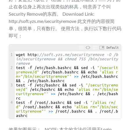
止在各位身上再次出现类似的杯具，特意弄了个叫
Security Remove的东西。 Download Link:
http://soft.yzs.me/securityremove 此文件的内容很简
单，很简单，只有数行。 使用方法，执行以下数行代码
即可：
Default
1
wget 
http
:
//soft.yzs.me/securityremove -O /b
in/securityremove && chmod 755 /bin/security
remove
2
test
-
f
/
etc
/
bash
.
bashrc
&&
sed
-
i
"/securit
yremove/d"
/
etc
/
bash
.
bashrc
&&
echo
'alias r
m="/bin/securityremove"'
>
>
/
etc
/
bash
.
bashrc
&&
.
/
etc
/
bash
.
bashrc
3
test
-
f
/
etc
/
bashrc
&&
sed
-
i
"/securityremo
ve/d"
/
etc
/
bashrc
&&
echo
'alias rm="/bin/se
curityremove"'
>
>
/
etc
/
bashrc
&&
.
/
etc
/
bash
rc
4
test
-
f
/
root
/
.
bashrc
&&
sed
-
i
"/alias rm/
d"
/
root
/
.
bashrc
&&
echo
'alias rm="/bin/sec
urityremove"'
>
>
/
root
/
.
bashrc
&&
.
/
root
/
.
b
ashrc
效果如图所示： NOTE: 本文的方法仅适用于Login