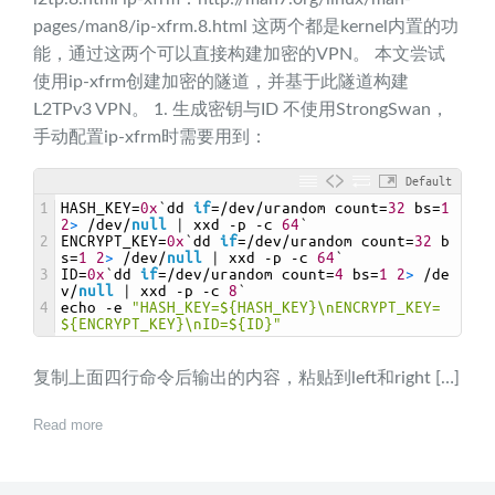
pages/man8/ip-xfrm.8.html 这两个都是kernel内置的功
能，通过这两个可以直接构建加密的VPN。 本文尝试
使用ip-xfrm创建加密的隧道，并基于此隧道构建
L2TPv3 VPN。 1. 生成密钥与ID 不使用StrongSwan，
手动配置ip-xfrm时需要用到：
Default
1
HASH_KEY
=
0x
`
dd 
if
=/
dev
/
urandom 
count
=
32
bs
=
1
2
>
/
dev
/
null
|
xxd
-
p
-
c
64
`
2
ENCRYPT_KEY
=
0x
`
dd 
if
=/
dev
/
urandom 
count
=
32
b
s
=
1
2
>
/
dev
/
null
|
xxd
-
p
-
c
64
`
3
ID
=
0x
`
dd 
if
=/
dev
/
urandom 
count
=
4
bs
=
1
2
>
/
de
v
/
null
|
xxd
-
p
-
c
8
`
4
echo
-
e
"HASH_KEY=${HASH_KEY}\nENCRYPT_KEY=
${ENCRYPT_KEY}\nID=${ID}"
复制上面四行命令后输出的内容，粘贴到left和right […]
Read more