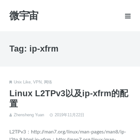
微宇宙
Tag: ip-xfrm
Unix Like
,
VPN
,
网络
Linux L2TPv3以及ip-xfrm的配
置
Zhensheng Yuan
2019年11月22日
L2TPv3：http://man7.org/linux/man-pages/man8/ip-
l2tp.8.html ip-xfrm：http://man7.org/linux/man-