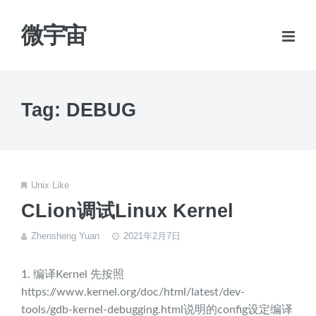
微宇宙
Tag: DEBUG
Unix Like
CLion调试Linux Kernel
Zhensheng Yuan
2021年2月7日
1. 编译Kernel 先按照
https://www.kernel.org/doc/html/latest/dev-
tools/gdb-kernel-debugging.html说明的config设定编译