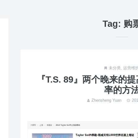
Tag: 购
未分类
,
运营维
『T.S. 89』两个晚来
率的方
Zhensheng Yuan
20