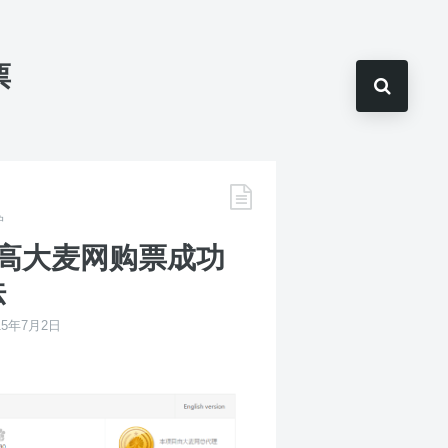
票
护
的提高大麦网购票成功
法
15年7月2日