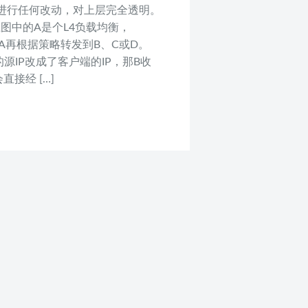
议进行任何改动，对上层完全透明。
 上图中的A是个L4负载均衡，
给A，A再根据策略转发到B、C或D。
源IP改成了客户端的IP，那B收
接经 […]