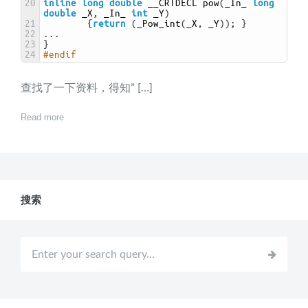
20
inline
long
double
__CRTDECL 
pow
(
_In_ 
long
double
_X
,
_In_ 
int
_Y
)
21
{
return
(
_Pow_int
(
_X
,
_Y
)
)
;
}
22
.
.
.
23
}
24
#endif
查找了一下资料，得知” […]
Read more
搜索