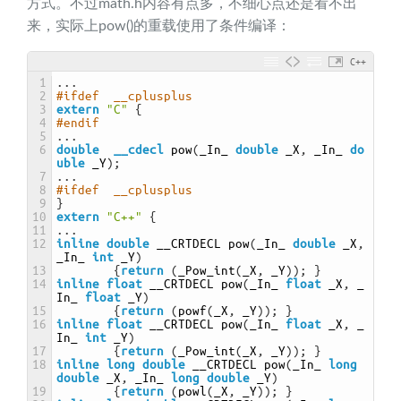
方式。不过math.h内容有点多，不细心点还是看不出
来，实际上pow()的重载使用了条件编译：
C++
1
.
.
.
2
#ifdef  __cplusplus
3
extern
"C"
{
4
#endif
5
.
.
.
6
double
__cdecl
pow
(
_In_ 
double
_X
,
_In_ 
do
uble
_Y
)
;
7
.
.
.
8
#ifdef  __cplusplus
9
}
10
extern
"C++"
{
11
.
.
.
12
inline
double
__CRTDECL 
pow
(
_In_ 
double
_X
,
_In_ 
int
_Y
)
13
{
return
(
_Pow_int
(
_X
,
_Y
)
)
;
}
14
inline
float
__CRTDECL 
pow
(
_In_ 
float
_X
,
_
In_ 
float
_Y
)
15
{
return
(
powf
(
_X
,
_Y
)
)
;
}
16
inline
float
__CRTDECL 
pow
(
_In_ 
float
_X
,
_
In_ 
int
_Y
)
17
{
return
(
_Pow_int
(
_X
,
_Y
)
)
;
}
18
inline
long
double
__CRTDECL 
pow
(
_In_ 
long
double
_X
,
_In_ 
long
double
_Y
)
19
{
return
(
powl
(
_X
,
_Y
)
)
;
}