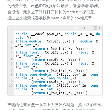
的函数重载，虽然IDE没报语法错误，但编译器编译时
会报错。无奈之下只好打开长长的math.h一探究竟。
通过全文搜索很容易找到math.h声明的pow()原型：
C
1
double
__cdecl 
pow
(
_In_ 
double
_X
,
_In_ 
do
uble
_Y
)
;
2
inline
double
__CRTDECL 
pow
(
_In_ 
double
_X
,
_In_ 
int
_Y
)
3
{
return
(
_Pow_int
(
_X
,
_Y
)
)
;
}
4
inline
float
__CRTDECL 
pow
(
_In_ 
float
_X
,
_
In_ 
float
_Y
)
5
{
return
(
powf
(
_X
,
_Y
)
)
;
}
6
inline
float
__CRTDECL 
pow
(
_In_ 
float
_X
,
_
In_ 
int
_Y
)
7
{
return
(
_Pow_int
(
_X
,
_Y
)
)
;
}
8
inline
long
double
__CRTDECL 
pow
(
_In_ 
long
double
_X
,
_In_ 
long
double
_Y
)
9
{
return
(
powl
(
_X
,
_Y
)
)
;
}
10
inline
long
double
__CRTDECL 
pow
(
_In_ 
long
double
_X
,
_In_ 
int
_Y
)
11
{
return
(
_Pow_int
(
_X
,
_Y
)
)
;
}
声明的这些原型一眼看上去没什么问题，挺正常的重载