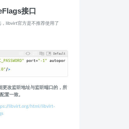
ceFlags接口
，libvirt官方是不推荐使用了
Default
C_PASSWORD"
port
=
"-1"
autopor
.0"
/
>
，是不能更改监听地址与监听端口的，所
与现配置一致。
ps://libvirt.org/html/libvirt-
gs