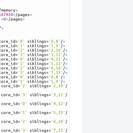
/
memory
>
167920
<
/
pages
>
'
>
0
<
/
pages
>
/
>
core_id
=
'0'
siblings
=
'0,8'
/
>
core_id
=
'1'
siblings
=
'1,9'
/
>
core_id
=
'2'
siblings
=
'2,10'
/
>
core_id
=
'3'
siblings
=
'3,11'
/
>
core_id
=
'0'
siblings
=
'4,12'
/
>
core_id
=
'1'
siblings
=
'5,13'
/
>
core_id
=
'2'
siblings
=
'6,14'
/
>
core_id
=
'3'
siblings
=
'7,15'
/
>
core_id
=
'0'
siblings
=
'0,8'
/
>
core_id
=
'1'
siblings
=
'1,9'
/
>
core_id
=
'2'
siblings
=
'2,10'
/
core_id
=
'3'
siblings
=
'3,11'
/
core_id
=
'0'
siblings
=
'4,12'
/
core_id
=
'1'
siblings
=
'5,13'
/
core_id
=
'2'
siblings
=
'6,14'
/
core_id
=
'3'
siblings
=
'7,15'
/