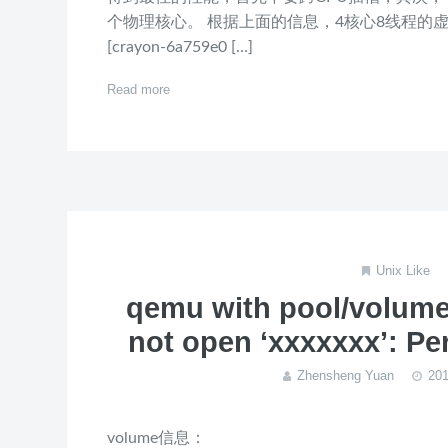
个物理核心。 根据上面的信息，4核心8线程的
[crayon-6a759e0 […]
Read more
Unix Like
qemu with pool/volume
not open ‘xxxxxxx’: Pe
Zhensheng Yuan
20
volume信息：