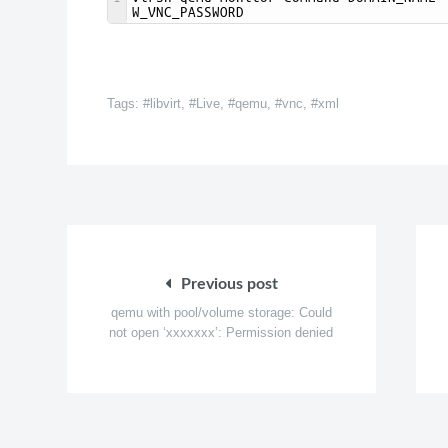
W_VNC_PASSWORD
Tags:
libvirt
,
Live
,
qemu
,
vnc
,
xml
文
章
Previous post
导
qemu with pool/volume storage: Could
航
not open ‘xxxxxxx’: Permission denied