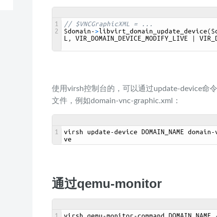
1
// $VNCGraphicXML = ...
2
$
domain
-
>
libvirt_domain_update_device
(
$
L
,
VIR_DOMAIN_DEVICE_MODIFY_LIVE
|
VIR_
使用virsh控制台的，可以通过update-devi
文件，例如domain-vnc-graphic.xml：
1
virsh 
update
-
device 
DOMAIN_NAME 
domain
-
ve
通过qemu-monitor
1
virsh 
qemu
-
monitor
-
command 
DOMAIN_NAME