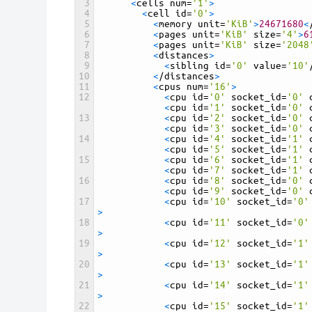
3
<
cells 
num
=
'1'
>
4
<
cell 
id
=
'0'
>
5
<
memory 
unit
=
'KiB'
>
24671680
<
6
<
pages 
unit
=
'KiB'
size
=
'4'
>
6
7
<
pages 
unit
=
'KiB'
size
=
'2048
8
<
distances
>
9
<
sibling 
id
=
'0'
value
=
'10'
10
<
/
distances
>
11
<
cpus 
num
=
'16'
>
12
<
cpu 
id
=
'0'
socket_id
=
'0'
<
cpu 
id
=
'1'
socket_id
=
'0'
13
<
cpu 
id
=
'2'
socket_id
=
'0'
<
cpu 
id
=
'3'
socket_id
=
'0'
14
<
cpu 
id
=
'4'
socket_id
=
'1'
<
cpu 
id
=
'5'
socket_id
=
'1'
15
<
cpu 
id
=
'6'
socket_id
=
'1'
<
cpu 
id
=
'7'
socket_id
=
'1'
16
<
cpu 
id
=
'8'
socket_id
=
'0'
<
cpu 
id
=
'9'
socket_id
=
'0'
17
<
cpu 
id
=
'10'
socket_id
=
'0'
>
18
<
cpu 
id
=
'11'
socket_id
=
'0'
>
19
<
cpu 
id
=
'12'
socket_id
=
'1'
>
20
<
cpu 
id
=
'13'
socket_id
=
'1'
>
21
<
cpu 
id
=
'14'
socket_id
=
'1'
>
22
<
cpu 
id
=
'15'
socket_id
=
'1'