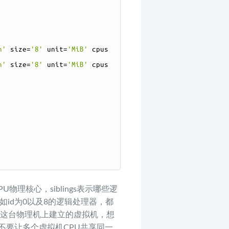
h'
size
=
'8'
unit
=
'MiB'
cpus
h'
size
=
'8'
unit
=
'MiB'
cpus
CPU物理核心，siblings表示哪些逻
如id为0以及8的逻辑处理器，都
在这台物理机上建立的虚拟机，想
不要让多个虚拟机CPU共享同一