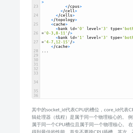
>
23
<
/
cpus
>
<
/
cell
>
24
<
/
cells
>
<
/
topology
>
25
<
cache
>
<
bank 
id
=
'0'
level
=
'3'
type
=
'bot
26
=
'0-3,8-11'
/
>
<
bank 
id
=
'1'
level
=
'3'
type
=
'bot
27
=
'4-7,12-15'
/
>
<
/
cache
>
28
.
.
.
29
30
31
32
33
34
35
36
其中的socket_id代表CPU的槽位，core_id代表
辑处理器（线程）是属于同一个物理核心的。 例
属于同一个CPU槽位且属于同一个物理核心。 
得到最佳的性能，首先不要跨CPU插槽，其次，