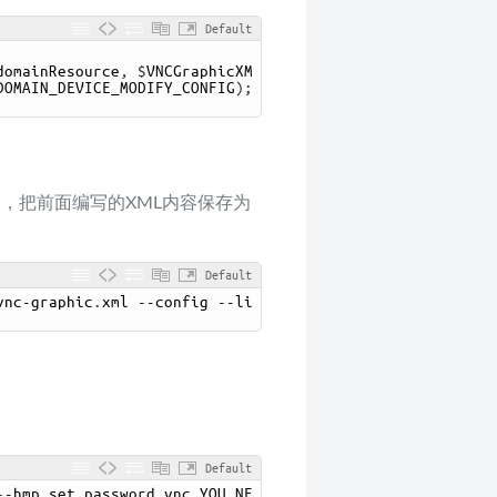
Default
domainResource
,
$
VNCGraphicXM
DOMAIN_DEVICE_MODIFY_CONFIG
)
;
ce命令，把前面编写的XML内容保存为
Default
vnc
-
graphic
.
xml
--
config
--
li
Default
--
hmp 
set_password 
vnc 
YOU_NE