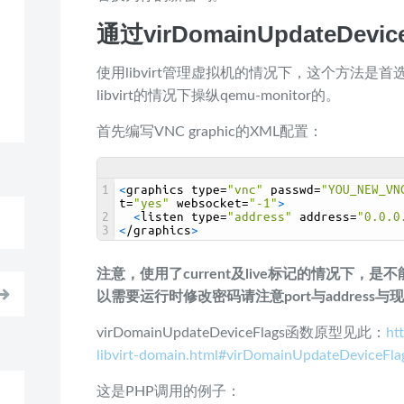
通过virDomainUpdateDevi
使用libvirt管理虚拟机的情况下，这个方法是首选
libvirt的情况下操纵qemu-monitor的。
首先编写VNC graphic的XML配置：
1
<
graphics 
type
=
"vnc"
passwd
=
"YOU_NEW_VN
t
=
"yes"
websocket
=
"-1"
>
2
<
listen 
type
=
"address"
address
=
"0.0.0
3
<
/
graphics
>
注意，使用了current及live标记的情况下
以需要运行时修改密码请注意port与address
virDomainUpdateDeviceFlags函数原型见此：
htt
libvirt-domain.html#virDomainUpdateDeviceFla
这是PHP调用的例子：