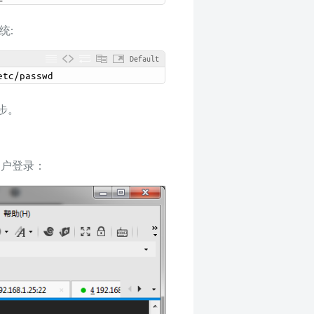
统:
Default
etc
/
passwd
步。
的用户登录：