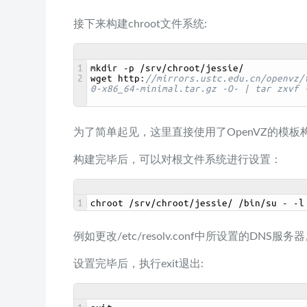
接下来构建chroot文件系统:
1
mkdir
-
p
/
srv
/
chroot
/
jessie
/
2
wget 
http
:
//mirrors.ustc.edu.cn/openvz/
0-x86_64-minimal.tar.gz -O- | tar zxvf 
为了简单起见，这里直接使用了OpenVZ的模板构建
构建完毕后，可以对根文件系统进行设置：
1
chroot
/
srv
/
chroot
/
jessie
/
/
bin
/
su
-
-
l
例如更改/etc/resolv.conf中所设置的DNS服务
设置完毕后，执行exit退出: