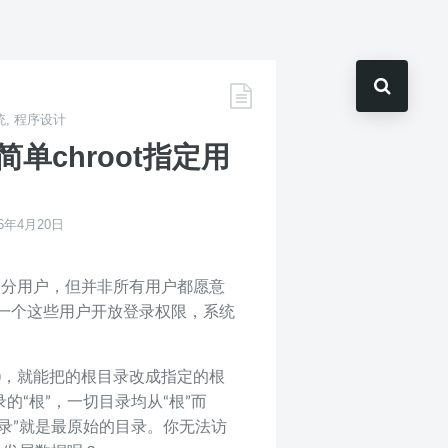
统
,
程序设计
—— 简单chroot指定用
16年4月20日
一部分用户，但并非所有用户都愿意
一个这些用户开放登录权限，系统
ot()，就能把的根目录改成指定的根
的“根”，一切目录均从“根”而
目录”就是最原始的目录。你无法访