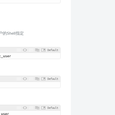
Shell指定
Default
t_user
Default
Default
_user