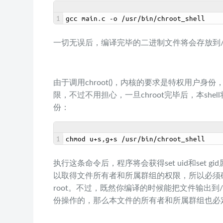
1
gcc 
main
.
c
-
o
/
usr
/
bin
/
chroot_shell
一切无误后，编译完毕的二进制文件将会存放到/usr/bin
由于调用chroot()，内核的要求是特权用户身份
限，不过不用担心，一旦chroot完毕后，本sh
份：
1
chmod
u
+
s
,
g
+
s
/
usr
/
bin
/
chroot_shell
执行这条命令后，程序将会获得set uid和set 
以取得文件所有者和所属群组的权限，所以必须
root。不过，既然你编译的时候能把文件输出到/us
份操作的，那么本文件的所有者和所属群组也必定是