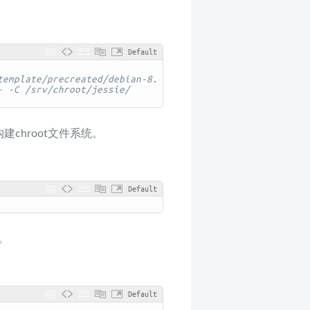
Default
template/precreated/debian-8.
- -C /srv/chroot/jessie/
chroot文件系统。
Default
器。
Default